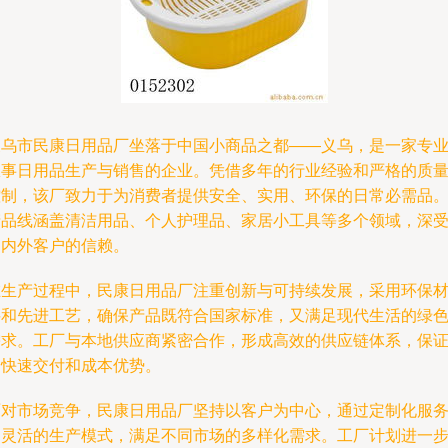
义乌市民康日用品厂坐落于中国小商品之都——义乌，是一家专
从事日用品生产与销售的企业。凭借多年的行业经验和严格的质
控制，该厂致力于为消费者提供安全、实用、环保的日常必需品
产品线涵盖清洁用品、个人护理品、家居小工具等多个领域，深
国内外客户的信赖。
在生产过程中，民康日用品厂注重创新与可持续发展，采用环保
料和先进工艺，确保产品既符合国家标准，又满足现代生活的绿
需求。工厂与本地供应商紧密合作，形成高效的供应链体系，保
了快速交付和成本优势。
面对市场竞争，民康日用品厂坚持以客户为中心，通过定制化服
和灵活的生产模式，满足不同市场的多样化需求。工厂计划进一