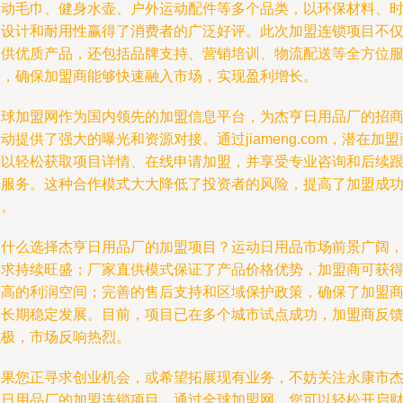
运动毛巾、健身水壶、户外运动配件等多个品类，以环保材料、
尚设计和耐用性赢得了消费者的广泛好评。此次加盟连锁项目不
提供优质产品，还包括品牌支持、营销培训、物流配送等全方位
务，确保加盟商能够快速融入市场，实现盈利增长。
全球加盟网作为国内领先的加盟信息平台，为杰亨日用品厂的招
动提供了强大的曝光和资源对接。通过jiameng.com，潜在加盟
可以轻松获取项目详情、在线申请加盟，并享受专业咨询和后续
进服务。这种合作模式大大降低了投资者的风险，提高了加盟成
率。
为什么选择杰亨日用品厂的加盟项目？运动日用品市场前景广阔
需求持续旺盛；厂家直供模式保证了产品价格优势，加盟商可获
更高的利润空间；完善的售后支持和区域保护政策，确保了加盟
的长期稳定发展。目前，项目已在多个城市试点成功，加盟商反
积极，市场反响热烈。
如果您正寻求创业机会，或希望拓展现有业务，不妨关注永康市
亨日用品厂的加盟连锁项目。通过全球加盟网，您可以轻松开启