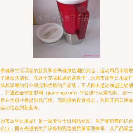
随着健康生活理念的普及和全民健身热潮的兴起，运动用品市场
来了爆发式增长。在这个充满机遇的背景下，永康市杰亨日用品
凭借其深厚的行业积淀和优质的产品线，正式推出运动加盟连锁
，并通过全球加盟网（jiameng.com）平台进行火爆招商。这一
措旨在为创业者提供低门槛、高回报的投资机会，共同开拓日用
与运动结合的新蓝海。
永康市杰亨日用品厂是一家专注于日用品研发、生产和销售的综
型企业，拥有先进的生产设备和完善的质量管理体系。其产品涵