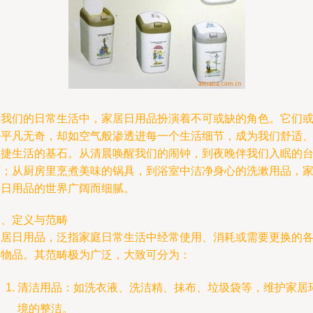
在我们的日常生活中，家居日用品扮演着不可或缺的角色。它们
许平凡无奇，却如空气般渗透进每一个生活细节，成为我们舒适
便捷生活的基石。从清晨唤醒我们的闹钟，到夜晚伴我们入眠的
灯；从厨房里烹煮美味的锅具，到浴室中洁净身心的洗漱用品，
居日用品的世界广阔而细腻。
一、定义与范畴
家居日用品，泛指家庭日常生活中经常使用、消耗或需要更换的
类物品。其范畴极为广泛，大致可分为：
清洁用品：如洗衣液、洗洁精、抹布、垃圾袋等，维护家居
境的整洁。