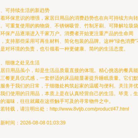
三、可持续生活的新趋势
随着环保意识的增强，家居日用品的消费趋势也在向可持续方向
变。可重复使用的购物袋、不锈钢吸管、竹制牙刷、可降解垃圾
等环保产品逐渐进入千家万户。消费者开始更注重产品的生命周
期，支持那些采用可再生材料、简化包装的品牌。这种“绿色消费”
仅是对环境的负责，也引领着一种更健康、简约的生活态度。
四、细微之处见生活
家居日用品虽小，却是生活品质最直接的体现。精心挑选的餐具
让三餐更具仪式感，一套舒适的床品能显著提升睡眠质量。它们
默服务于我们的日常，于细微处构筑起家的温暖与便利。关注并
化我们使用的日用品，本质上是在认真经营自己的生活。毕竟，
活的滋味，往往就藏在这些触手可及的寻常物件之中。
若转载，请注明出处：http://www.8vtjb.com/product/47.html
新时间：2026-08-08 01:03:39