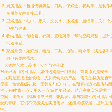
厨房用品：包括锅碗瓢盆、刀具、保鲜盒、餐具等，是制作
享用美食的直接工具。
卫浴用品：毛巾、牙刷、洗发水、沐浴露、厕纸等，关乎个
卫生与健康。
收纳用品：储物箱、衣架、置物架等，帮助空间规整，提升
活秩序感。
家居杂货：如灯泡、电池、工具、拖鞋、雨伞等，满足各种
散但必要的需求。
二、选购的艺术：品质、安全与性价比
面对琳琅满目的日用品，如何选购是一门学问。首要原则是安全
性，尤其是直接接触食物、皮肤或幼儿的产品，需关注材质是否
保无害（如食品级硅胶、无荧光剂纸巾）。在预算内追求品质与
用性，有时“贵一点，用久一点”反而更经济。结合家庭实际需求与
纳空间，避免盲目囤积造成浪费。兼具设计感与功能性的日用品
益受到青睐，它们不仅能满足实用需求，还能点缀家居，提升生
美学。