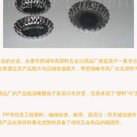
制造业的企业。永康市西城华高塑料五金日用品厂便是其中一家专
文将通过其产品图片与店铺装修图片，带您领略华高厂在实用性
品厂的产品线清晰聚焦于家居日常所需，完美体现了“塑料”与“
、PP等优质工程塑料，确保轻便、耐用、易清洁；而关键连接
得产品在保持轻量化优势的具备了传统五金制品的稳固性。