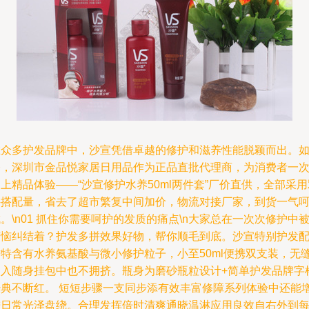
在众多护发品牌中，沙宣凭借卓越的修护和滋养性能脱颖而出。
今，深圳市金品悦家居日用品作为正品直批代理商，为消费者一
上精品体验——“沙宣修护水养50ml两件套”厂价直供，全部采用
件搭配量，省去了超市繁复中间加价，物流对接厂家，到货一气
。\n01 抓住你需要呵护的发质的痛点\n大家总在一次次修护中
烦恼纠结着？护发多拼效果好物，帮你顺毛到底。沙宣特别护发
方特含有水养氨基酸与微小修护粒子，小至50ml便携双支装，无
嵌入随身挂包中也不拥挤。瓶身为磨砂瓶粒设计+简单护发品牌字
经典不断红。 短短步骤一支同步添有效丰富修障系列体验中还能
进日常光泽盘绕。合理发挥倍时清爽通晓温淋应用良效自右外到