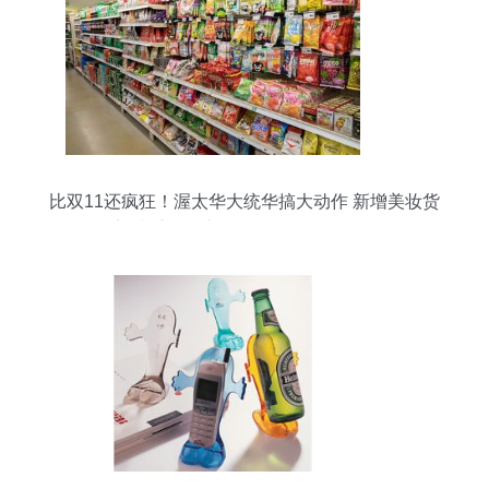
比双11还疯狂！渥太华大统华搞大动作 新增美妆货
架携手周年庆超低日用品价格狂降