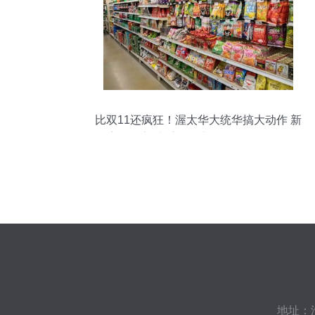
比双11还疯狂！渥太华大统华搞大动作 新
增美妆货架携手周年庆超低日用品价格狂
降
地址：