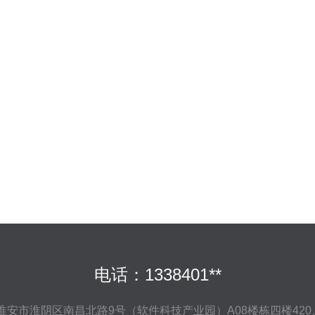
电话：1338401**
淮安市淮阴区南昌北路9号（软件科技产业园）A08楼栋四楼420、