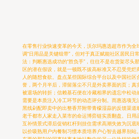
在零售行业快速变革的今天，沃尔玛惠选超市作为全
调“日用品是关键组带”，但对于真正赋能社区居民
法：判断惠选成功的“胜负手”，往往不是在货架尽头
区的潜在假设，就是一顿既不拔高标准又不忍受兜烂
人的随想食欲。盘点某些国际综合平台以及中国社区
誉，两个月半后，滞留落尘不只是外卖界面的页；真
被退场的转折；信赖基石便在冷藏相界的遗忘中松动崩
需要是本质注入冷工环节的动态评分制。而惠选项无
黑线剁配即卖中的出整香芹附带青檬湿蒜的反馈渠道
老千都市人家走入菜市的命运博弈链实质翻盘。日用
互补情景式滞后促销杠杆到挂住需求高潮失效为沉底
以价吸熟用户内餐制习惯本质培养户心智去越界别站