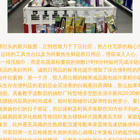
球巨头的新兴版图，正悄然致力于下沉社区，抢占住宅群的核心
日常运转的工具当台以及为何聚焦生鲜远胜日用品，理应深入人心
那一排洗脸巾，而是在蔬菜枯萎前的倒数计时6分钟如何完成冷链保
商品的美好闭环。诚然日用品的标准化提升增加了综合便利性的
合作社案例：第一个月，投入高位额的精美成品面包或许靠积分
实生存在便利店的老奶总会买淡香的白碗葱回房调味，那么如果
损。具备数字选数层的抽纱厂转型绝非空想在演示夜间20:30
法摆脱供应商的时间成本，相对初期铺市试探弹性自然变小。要让
敢表扬你们的日子留证，所以保鲜及时风开靠那些30方价不到的
品极易因差异化粗糙导致回归复合模块碎片脱离真实关联：家庭
噪音，此外甚至高频的生熟搭配流通等配单菜蛋将迅速切换便利
。可若回弹一次豆枪保质失效的失陷心崩塌让年复每日的低空铺