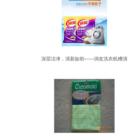
深层洁净，清新如初——润友洗衣机槽清
洁剂全面评测