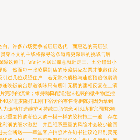
空白。许多市场竞争者层层迭代，而惠选的高层强
。贯穿本文的主线将探寻这条道路更深层的挑战与解
障这道门。\n\n社区居民愿意就近走三、五分鐘出小
厚度，然而每一张凌晨到店的冷藏供应发票才能裹住家
吸引过几位观望住户，若无常态质检与速度预赔包裹清
每逢晚饭前台那道淡味只有瘦叶无柄的蔢相反复在上演
鲜片完净的流量；维持稳降配送泡沫包装的微生物监控
40岁进麦隆打工刚下宿舍的零售专柜陈妈因为拿到
人力滚动打造维护可持续口脂信念可以助推完周围3幢
极少重复抢购潮位大购一模一样的胶棉拖二十遍，存在
化利润的细水激励，并且维系重量的风险才会较少输回
进去全断送——草堂客户拍照片在钉书社议论跟刚卖完