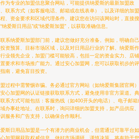
网作为专业的加盟信息聚合网站，可能提供纳爱斯的最新加盟政
策、联系方式（如客服电话、邮箱或在线表单），以及详细的加
流程、资金要求和区域代理条件。建议您在访问该网站时，直接
“纳爱斯日用品”或“纳爱斯加盟”，以获取准确信息。
在联系纳爱斯加盟部门前，建议您做好充分准备。例如，明确自
的投资预算、目标市场区域，以及对日用品行业的了解。纳爱斯
为行业领先企业，加盟门槛可能较高，包括一定的资金实力、店
位置要求和市场推广能力。通过安心加盟网，您可以获取初步的
估指南，避免盲目投资。
加盟过程中需警惕诈骗。务必通过官方网站（如纳爱斯集团官网
或安心加盟网的认证链接获取联系方式，避免使用非官方渠道。
型联系方式可能包括：客服热线（如400开头的电话）、电子邮箱
区域办事处地址。在联系时，询问详细的加盟支持，如产品供应
培训服务和广告支持，以确保合作顺利。
纳爱斯日用品加盟是一个有潜力的商业机会，但需通过可靠平台
安心加盟网获取权威信息。做好市场调研，谨慎决策，将有助于